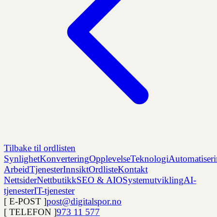
Tilbake til ordlisten
Synlighet
Konvertering
Opplevelse
Teknologi
Automatiser
Arbeid
Tjenester
Innsikt
Ordliste
Kontakt
Nettsider
Nettbutikk
SEO & AIO
Systemutvikling
AI-
tjenester
IT-tjenester
[ E-POST ]
post@digitalspor.no
[ TELEFON ]
973 11 577