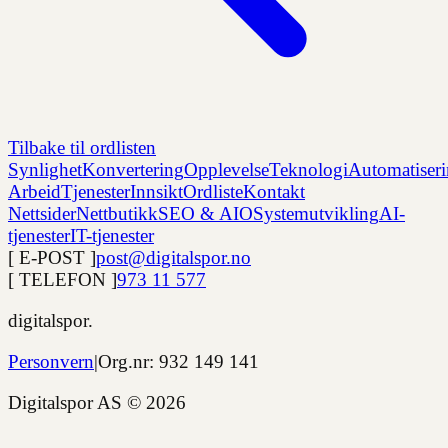
Tilbake til ordlisten
Synlighet
Konvertering
Opplevelse
Teknologi
Automatiser
Arbeid
Tjenester
Innsikt
Ordliste
Kontakt
Nettsider
Nettbutikk
SEO & AIO
Systemutvikling
AI-
tjenester
IT-tjenester
[ E-POST ]
post@digitalspor.no
[ TELEFON ]
973 11 577
digitalspor.
Personvern
|
Org.nr: 932 149 141
Digitalspor AS ©
2026