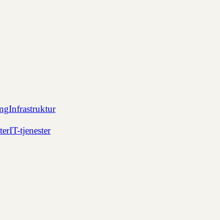
ing
Infrastruktur
ter
IT-tjenester