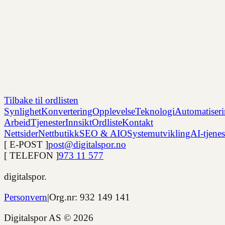
Tilbake til ordlisten
Synlighet
Konvertering
Opplevelse
Teknologi
Automatiser
Arbeid
Tjenester
Innsikt
Ordliste
Kontakt
Nettsider
Nettbutikk
SEO & AIO
Systemutvikling
AI-tjenes
[ E-POST ]
post@digitalspor.no
[ TELEFON ]
973 11 577
digitalspor.
Personvern
|
Org.nr: 932 149 141
Digitalspor AS ©
2026