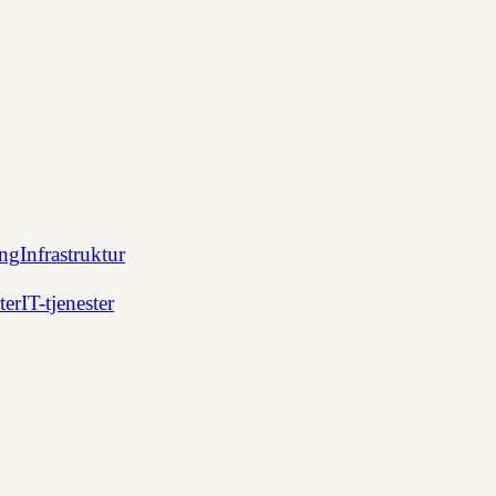
ing
Infrastruktur
ter
IT-tjenester