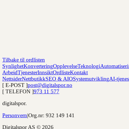
Tilbake til ordlisten
Synlighet
Konvertering
Opplevelse
Teknologi
Automatiser
Arbeid
Tjenester
Innsikt
Ordliste
Kontakt
Nettsider
Nettbutikk
SEO & AIO
Systemutvikling
AI-tjenes
[ E-POST ]
post@digitalspor.no
[ TELEFON ]
973 11 577
digitalspor.
Personvern
|
Org.nr: 932 149 141
Digitalspor AS ©
2026